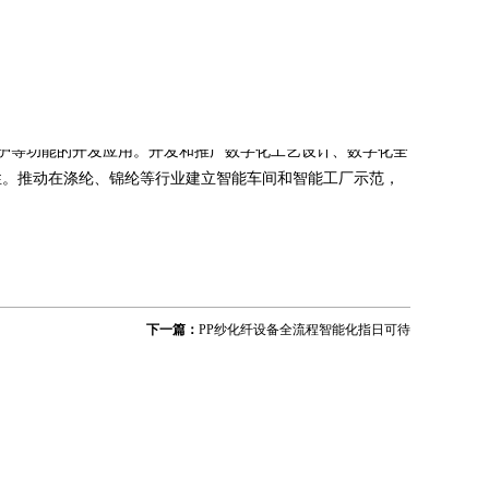
合竞争力。推动重点企业积极开展国际产能合作，利用中亚、
和装备，形成产业链上下游的配套，主动构建具有竞争优势的
装备及制造等关键技术，突破现有化纤装备设计瓶颈，实现
生产的制造执行系统(MES)、企业能源管理体系、企业管
维护等功能的开发应用。开发和推广数字化工艺设计、数字化全
性。推动在涤纶、锦纶等行业建立智能车间和智能工厂示范，
下一篇：
PP纱化纤设备全流程智能化指日可待