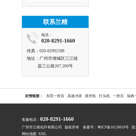
联系兰精
电话：
020-8291-1660
传真：020-82902188
地址：广州市增城区三江镇
荔三公路207,209号
友情链接：
东莞一胜百
高速冲床
搓牙机
打头机
一胜百
瑞典
020-8291-1660
客服电话：
广州市兰精化纤有限公司 版权所有 备案号：
粤ICP备16128818号
技
网站地图
XML