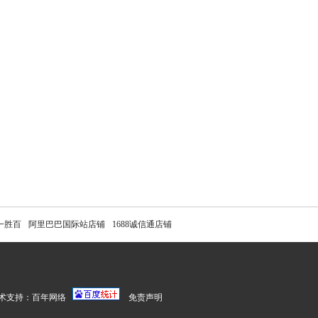
一胜百
阿里巴巴国际站店铺
1688诚信通店铺
术支持：
百年网络
免责声明