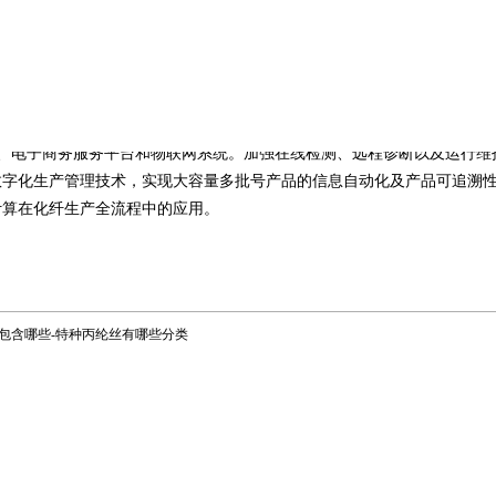
实现炼化、化纤及纺织丙纶长丝的一体化生产，提高产业链掌控能力和综
资源布局原料加工，依托东南亚市场，利用我国领先的兰精化纤制造技术
研发创新体系和营销体系。
进智能制造，加快两化融合。着力突破数字化、智能化化纤丙纶丝成套
多品种、高品质、低能耗、清洁化的生产要求，鼓励支持开发面向化纤企业
P)、电子商务服务平台和物联网系统。加强在线检测、远程诊断以及运行
数字化生产管理技术，实现大容量多批号产品的信息自动化及产品可追溯
计算在化纤生产全流程中的应用。
包含哪些-特种丙纶丝有哪些分类