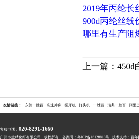
2019年丙纶
900d丙纶丝
哪里有生产阻
上一篇：
450
友情链接：
东莞一胜百
高速冲床
搓牙机
打头机
一胜百
瑞典一胜百
阿里
020-8291-1660
客服电话：
广州市兰精化纤有限公司 版权所有 备案号：
粤ICP备16128818号
技术支持：
百年