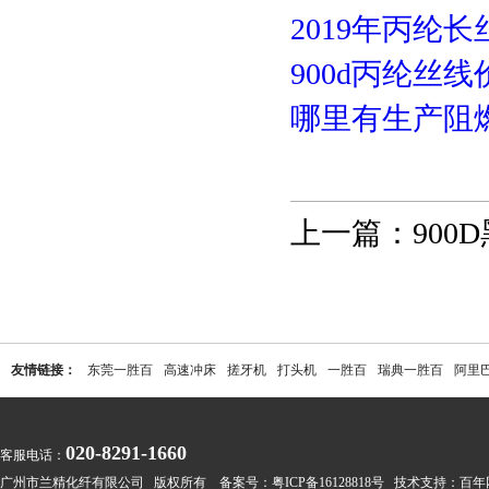
2019年丙纶
900d丙纶丝
哪里有生产阻
上一篇：
90
友情链接：
东莞一胜百
高速冲床
搓牙机
打头机
一胜百
瑞典一胜百
阿里
020-8291-1660
客服电话：
广州市兰精化纤有限公司 版权所有 备案号：
粤ICP备16128818号
技术支持：
百年