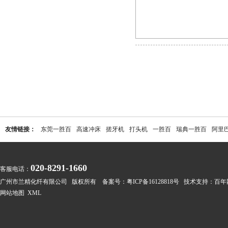
友情链接：
东莞一胜百
高速冲床
搓牙机
打头机
一胜百
瑞典一胜百
阿里
020-8291-1660
客服电话：
广州市兰精化纤有限公司 版权所有 备案号：
粤ICP备16128818号
技术支持：
百年
网站地图
XML