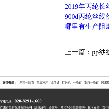
2019年丙纶
900d丙纶丝
哪里有生产阻
上一篇：
pp
友情链接：
东莞一胜百
高速冲床
搓牙机
打头机
一胜百
瑞典一胜百
阿里
020-8291-1660
客服电话：
广州市兰精化纤有限公司 版权所有 备案号：
粤ICP备16128818号
技术支持：
百年