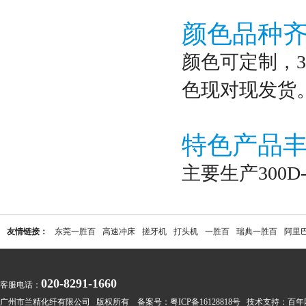
颜色品种
颜色可定制，3
色现对现发货
特色产品
主要生产300
友情链接：
东莞一胜百
高速冲床
搓牙机
打头机
一胜百
瑞典一胜百
阿里
020-8291-1660
客服电话：
广州市兰精化纤有限公司 版权所有 备案号：
粤ICP备16128818号
技术支持：
百年