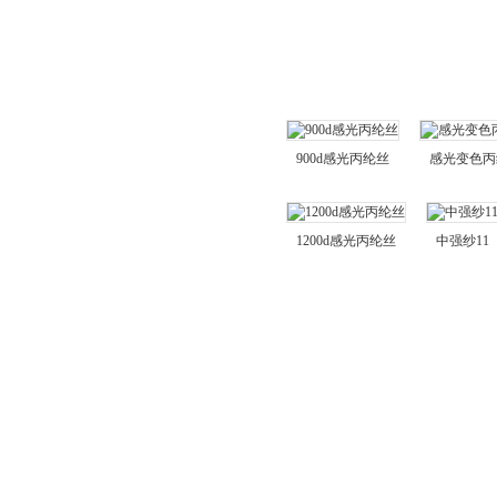
丙纶长丝
光变丙纶纱
丙纶长丝按种类分
普强丙纶丝
900d感光丙纶丝
感光变色丙
高强丙纶丝
阻燃丙纶丝
1200d感光丙纶丝
中强纱11
轻体丙纶丝
夜光丙纶丝
抗UV丙纶丝
荧光丙纶丝
感温丙纶丝
感光丙纶丝
降解丙纶丝