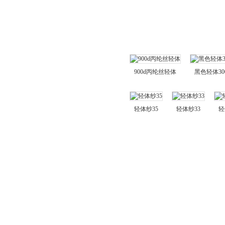
丙纶长丝
轻体丙纶纱
丙纶长丝按种类分
普强丙纶丝
900d丙纶丝轻体
黑色轻体30
高强丙纶丝
阻燃丙纶丝
轻体纱35
轻体纱33
轻
轻体丙纶丝
夜光丙纶丝
抗UV丙纶丝
荧光丙纶丝
感温丙纶丝
感光丙纶丝
降解丙纶丝