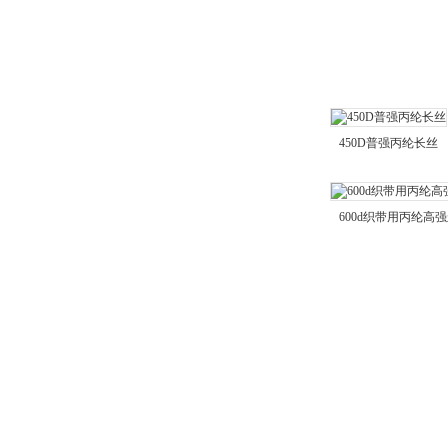
丙纶长丝
缆绳用PP纱
丙纶长丝按种类分
普强丙纶丝
450D普强丙纶长丝
高强丙纶丝
阻燃丙纶丝
600d织带用丙纶高
轻体丙纶丝
夜光丙纶丝
抗UV丙纶丝
荧光丙纶丝
感温丙纶丝
感光丙纶丝
降解丙纶丝