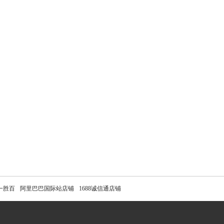
一胜百
阿里巴巴国际站店铺
1688诚信通店铺