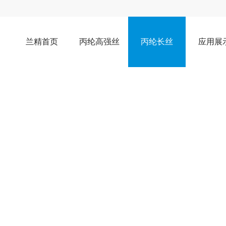
兰精首页
丙纶高强丝
丙纶长丝
应用展