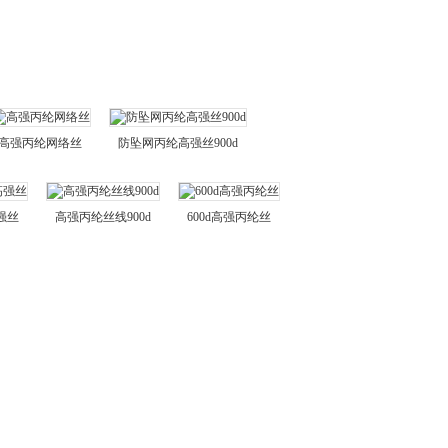
当前位置：首页 > 产品中心 > 缆绳用PP纱
高强丙纶网络丝
防坠网丙纶高强丝900d
强丝
高强丙纶丝线900d
600d高强丙纶丝