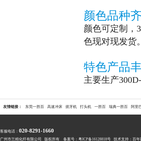
颜色品种
颜色可定制，3
色现对现发货
特色产品
主要生产300
友情链接：
东莞一胜百
高速冲床
搓牙机
打头机
一胜百
瑞典一胜百
阿里
020-8291-1660
客服电话：
广州市兰精化纤有限公司 版权所有 备案号：
粤ICP备16128818号
技术支持：
百年