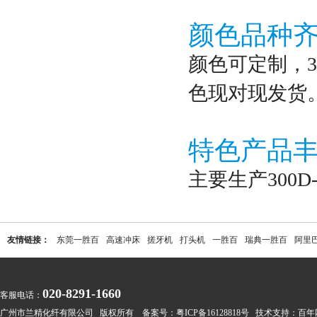
颜色品种
颜色可定制，3
色现对现发货
特色产品
主要生产300
友情链接：
东莞一胜百
高速冲床
搓牙机
打头机
一胜百
瑞典一胜百
阿里
020-8291-1660
客服电话：
广州市兰精化纤有限公司 版权所有 备案号：
粤ICP备16128818号
技术支持：
百年