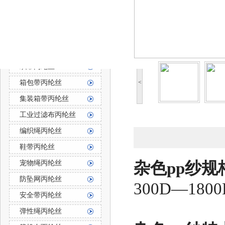
防霉防菌丙纶丝
丙纶长丝
丙纶长丝按用途分
织带丙纶丝
箱包带丙纶丝
<
集装箱带丙纶丝
工业过滤布丙纶丝
编织绳丙纶丝
鞋带丙纶丝
宠物绳丙纶丝
杂色pp纱
规
防坠网丙纶丝
300D—1
安全带丙纶丝
弹性绳丙纶丝