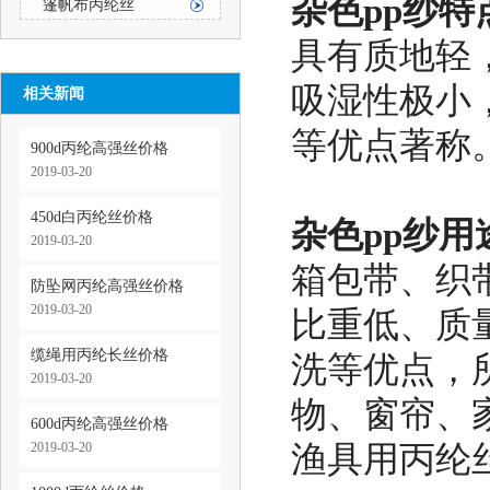
杂色pp纱
特
篷帆布丙纶丝
具有质地轻
吸湿性极小
相关新闻
等优点著称
900d丙纶高强丝价格
2019-03-20
450d白丙纶丝价格
杂色pp纱
用
2019-03-20
箱包带、织
防坠网丙纶高强丝价格
2019-03-20
比重低、质
缆绳用丙纶长丝价格
洗等优点，
2019-03-20
物、窗帘、
600d丙纶高强丝价格
2019-03-20
渔具用丙纶