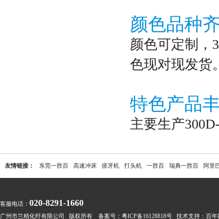
颜色品种
颜色可定制，3
色现对现发货
特色产品
主要生产300
友情链接：
东莞一胜百
高速冲床
搓牙机
打头机
一胜百
瑞典一胜百
阿里
020-8291-1660
客服电话：
广州市兰精化纤有限公司 版权所有 备案号：
粤ICP备16128818号
技术支持：
百年